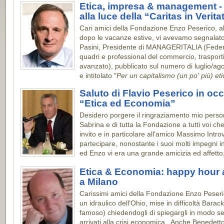
Etica, impresa & management - 
alla luce della “Caritas in Verita
Cari amici della Fondazione Enzo Peserico, alla
dopo le vacanze estive, vi avevamo segnalato l
Pasini, Presidente di MANAGERITALIA (Federa
quadri e professional del commercio, trasporti,
avanzato), pubblicato sul numero di luglio/ago
e intitolato "
Per un capitalismo (un po' più) eti
Saluto di Flavio Peserico in oc
“Etica ed Economia”
Desidero porgere il ringraziamento mio perso
Sabrina e di tutta la Fondazione a tutti voi che
invito e in particolare all'amico Massimo Intro
partecipare, nonostante i suoi molti impegni in
ed Enzo vi era una grande amicizia ed affetto
Etica & Economia: happy hour a
a Milano
Carissimi amici della Fondazione Enzo Peseric
un idraulico dell'Ohio, mise in difficoltà Bar
famoso) chiedendogli di spiegargli in modo s
arrivati alla crisi economica. Anche Benedett