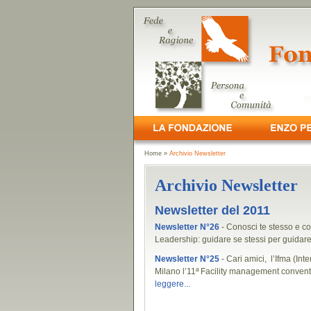
Home
»
Archivio Newsletter
Archivio Newsletter
Newsletter del 2011
Newsletter N°26
- Conosci te stesso e co
Leadership: guidare se stessi per guidare g
Newsletter N°25
- Cari amici, l’If­ma (I
Milano l’11ª Facility ma­nagement convent
leggere...