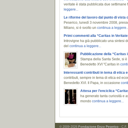
veritate è stata pubblicata due settimane 
leggere...
Le riforme del lavoro dal punto di vista
Peserico, lunedì 3 novembre 2008, presso l
Milano, si è svolto un
continua a leggere..
Primi commenti alla “Caritas in Veritate
Introvigne ha già pubblicato una sintesi del
del
continua a leggere...
Pubblicazione della “Caritas i
Stampa della Santa Sede, si è 
Benedetto XVI "Caritas in
conti
Interessanti contributi in tema di etica
contributi, sempre in tema di etica ed econ
Benedetto XVI. Il Papa, in occasione
cont
Attesa per l’enciclica “Caritas
ha generato tanta curiosità e asp
mondo
continua a leggere...
© 2009-2026
Fondazione Enzo Peserico
- C.F.