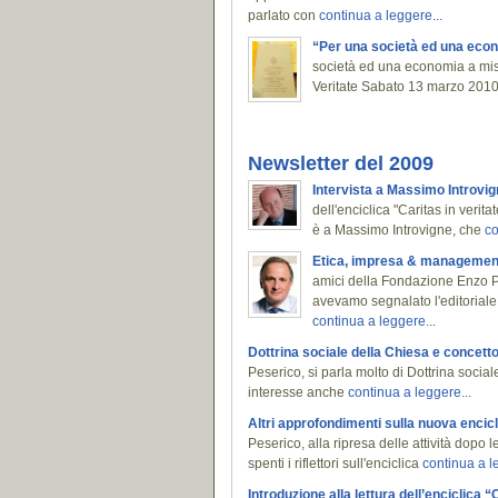
parlato con
continua a leggere...
“Per una società ed una eco
società ed una economia a misu
Veritate Sabato 13 marzo 2010 
Newsletter del 2009
Intervista a Massimo Introvi
dell'enciclica "Caritas in verita
è a Massimo Introvigne, che
co
Etica, impresa & management -
amici della Fondazione Enzo Pes
avevamo segnalato l'editorial
continua a leggere...
Dottrina sociale della Chiesa e concet
Peserico, si parla molto di Dottrina soc
interesse anche
continua a leggere...
Altri approfondimenti sulla nuova encic
Peserico, alla ripresa delle attività dop
spenti i riflettori sull'enciclica
continua a l
Introduzione alla lettura dell’enciclica “