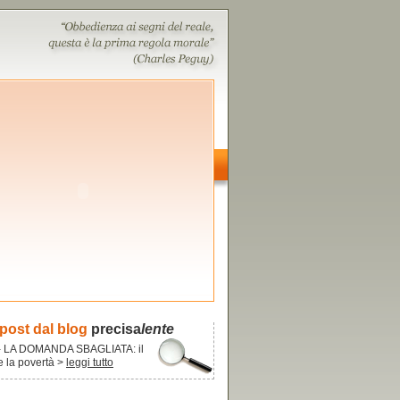
 post dal blog
precisa
lente
- LA DOMANDA SBAGLIATA: il
re la povertà >
leggi tutto