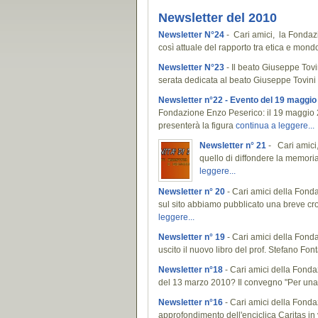
Newsletter del 2010
Newsletter N°24
- Cari amici, la Fondazi
così attuale del rapporto tra etica e mond
Newsletter N°23
- Il beato Giuseppe Tovi
serata dedicata al beato Giuseppe Tovin
Newsletter n°22 - Evento del 19 maggio
Fondazione Enzo Peserico: il 19 maggio 2
presenterà la figura
continua a leggere...
Newsletter n° 21
- Cari amici,
quello di diffondere la memoria
leggere...
Newsletter n° 20
- Cari amici della Fond
sul sito abbiamo pubblicato una breve cro
leggere...
Newsletter n° 19
- Cari amici della Fond
uscito il nuovo libro del prof. Stefano Fon
Newsletter n°18
- Cari amici della Fond
del 13 marzo 2010? Il convegno "Per un
Newsletter n°16
- Cari amici della Fonda
approfondimento dell'enciclica Caritas in 