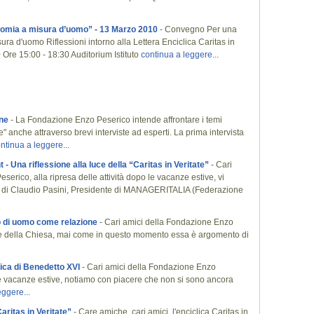
nomia a misura d’uomo” - 13 Marzo 2010
- Convegno Per una
ra d'uomo Riflessioni intorno alla Lettera Enciclica Caritas in
Ore 15:00 - 18:30 Auditorium Istituto
continua a leggere...
gne
- La Fondazione Enzo Peserico intende affrontare i temi
te" anche attraverso brevi interviste ad esperti. La prima intervista
ntinua a leggere...
 Una riflessione alla luce della “Caritas in Veritate”
- Cari
erico, alla ripresa delle attività dopo le vacanze estive, vi
e di Claudio Pasini, Presidente di MANAGERITALIA (Federazione
to di uomo come relazione
- Cari amici della Fondazione Enzo
iale della Chiesa, mai come in questo momento essa è argomento di
lica di Benedetto XVI
- Cari amici della Fondazione Enzo
o le vacanze estive, notiamo con piacere che non si sono ancora
eggere...
Caritas in Veritate”
- Care amiche, cari amici, l'enciclica Caritas in