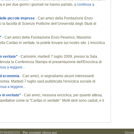
fa e per due giorni i giornali ne hanno parlato, a
continua a
 delle piccole imprese
- Cari amici della Fondazione Enzo
a facoltà di Scienze Politiche dell’Università degli Studi di
.
”
- Cari amici della Fondazione Enzo Peserico, Massimo
la Caritas in veritate, la potete trovare sul nostro sito. L'enciclica
n veritate”
- Carissimi, martedì 7 luglio 2009, presso la Sala
tenuta la Conferenza Stampa di presentazione dell'Enciclica di
nua a leggere...
 ed economia
- Cari amici, vi segnaliamo alcuni interessanti
omia. Martedì 7 luglio sarà pubblicata l'enciclica sociale di
inua a leggere...
 in veritate”
- Cari amici, nessuna enciclica, per quanto attesa,
ettative come la "Caritas in veritate". Molti idoli sono caduti, e il
 97494650159 -
Per contatti clicca qui
Desig