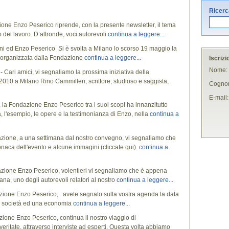
Ricerca
one Enzo Peserico riprende, con la presente newsletter, il tema
o del lavoro. D’altronde, voci autorevoli
continua a leggere...
ni ed Enzo Peserico Si è svolta a Milano lo scorso 19 maggio la
i organizzata dalla Fondazione
continua a leggere...
Iscrizi
Nome:
- Cari amici, vi segnaliamo la prossima iniziativa della
010 a Milano Rino Cammilleri, scrittore, studioso e saggista,
Cogno
E-mail:
 la Fondazione Enzo Peserico tra i suoi scopi ha innanzitutto
, l'esempio, le opere e la testimonianza di Enzo, nella
continua a
azione, a una settimana dal nostro convegno, vi segnaliamo che
naca dell'evento e alcune immagini (cliccate qui).
continua a
azione Enzo Peserico, volentieri vi segnaliamo che è appena
tana, uno degli autorevoli relatori al nostro
continua a leggere...
azione Enzo Peserico, avete segnato sulla vostra agenda la data
a società ed una economia
continua a leggere...
zione Enzo Peserico, continua il nostro viaggio di
veritate, attraverso interviste ad esperti. Questa volta abbiamo