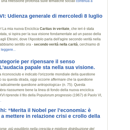
e una riflessione profonda sulle tematiche sociali
continua a
I: Udienza generale di mercoledì 8 luglio
lle! La mia nuova Enciclica
Caritas in veritate
, che ieri è stata
ntata, si ispira per la sua visione fondamentale ad un passo della
 agli Efesini, dove l'Apostolo parla dell'agire secondo verità nella
 abbiamo sentito ora -
secondo verità nella carità
, cerchiamo di
 leggere...
categorie per ripensare il senso
L’audacia papale sta nella sua visione.
 riconosciuto e indicato l'orizzonte mondiale della questione
 su questa strada, oggi occorre affermare che la questione
 radicalmente questione antropologica» (n. 75). Questa
bra riassumere bene la linea di fondo della nuova enciclica
VI riprende il filo della Populorum progressio (1967) di Paolo VI,
.
hi: “Merita il Nobel per l’economia: è
 a mettere in relazione crisi e crollo della
orse, più equilibrio nella crescita e migliore distribuzione del