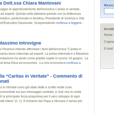
lla Dott.ssa Chiara Mantovani
Ricerca
viaggio di approfondimento dell'enciclica
Caritas in veritate
,
e ad esperti. Questa volta abbiamo parlato con la dottoressa
 medico, perfezionata in bioetica, Presidente di Scienza e Vita
ell'Esecutivo Nazionale, Vicepresidente
continua a leggere...
Iscrizi
Nome:
Cogno
 Massimo Introvigne
E-mail:
Peserico intende affrontare i temi dell'enciclica "
Caritas in
averso brevi interviste ad esperti. La prima intervista è a Massimo
Fondazione ha avuto come gradito ospite lo scorso 16 giugno. La
 al tema Etica ed economia - La crisi economica
continua a
lla “Caritas in Veritate” - Commento di
onati
s in Veritate
sono già state dette e scritte molte cose.
concentrati sul suo messaggio centrale, e cioè che la carità
"è la principale forza propulsiva per il vero sviluppo di ogni
tà intera" (n. 1). Il richiamo del Papa a ritrovare il senso più
.