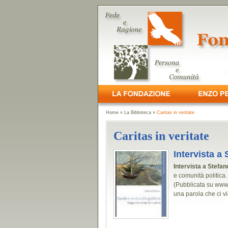
Home
»
La Biblioteca
»
Caritas in veritate
Caritas in veritate
Intervista a
Intervista a Stefa
e comunità politica
(Pubblicata su www.
una parola che ci v