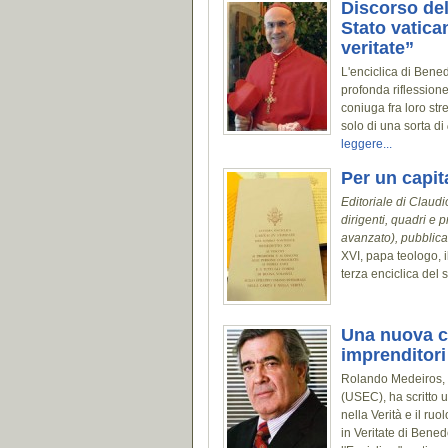
Discorso del
Stato vatican
veritate”
L'enciclica di Bene
profonda riflessione
coniuga fra loro str
solo di una sorta di
leggere...
Per un capit
Editoriale di Claudi
dirigenti, quadri e p
avanzato), pubblica
XVI, papa teologo, i
terza enciclica del 
Una nuova cu
imprenditori
Rolando Medeiros, p
(USEC), ha scritto u
nella Verità e il ruo
in Veritate di Bened