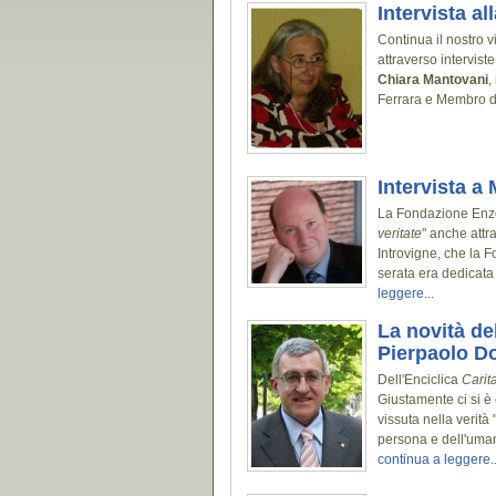
Intervista a
Continua il nostro 
attraverso intervist
Chiara Mantovani
,
Ferrara e Membro d
Intervista a
La Fondazione Enzo 
veritate
" anche attr
Introvigne, che la 
serata era dedicata
leggere...
La novità de
Pierpaolo D
Dell'Enciclica
Carita
Giustamente ci si è 
vissuta nella verità 
persona e dell'umani
continua a leggere..