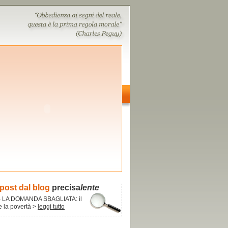
 post dal blog
precisa
lente
- LA DOMANDA SBAGLIATA: il
re la povertà >
leggi tutto