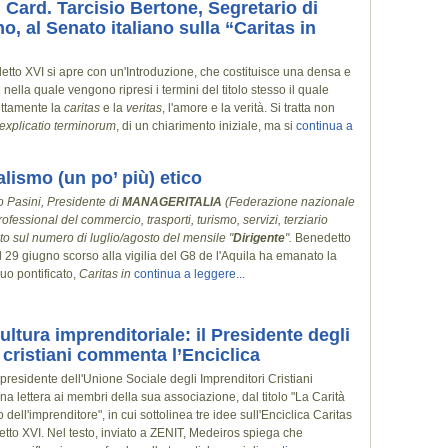
 Card. Tarcisio Bertone, Segretario di
o, al Senato italiano sulla “Caritas in
detto XVI si apre con un'Introduzione, che costituisce una densa e
 nella quale vengono ripresi i termini del titolo stesso il quale
ettamente la
caritas
e la
veritas
, l'amore e la verità. Si tratta non
explicatio terminorum
, di un chiarimento iniziale, ma si
continua a
alismo (un po’ più) etico
o Pasini, Presidente di
MANAGERITALIA
(Federazione nazionale
rofessional del commercio, trasporti, turismo, servizi, terziario
to sul numero di luglio/agosto del mensile "
Dirigente
".
Benedetto
l 29 giugno scorso alla vigilia del G8 de l'Aquila ha emanato la
suo pontificato,
Caritas in
continua a leggere...
ltura imprenditoriale: il Presidente degli
 cristiani commenta l’Enciclica
residente dell'Unione Sociale degli Imprenditori Cristiani
na lettera ai membri della sua associazione, dal titolo "La Carità
lo dell'imprenditore", in cui sottolinea tre idee sull'Enciclica Caritas
etto XVI. Nel testo, inviato a ZENIT, Medeiros spiega che