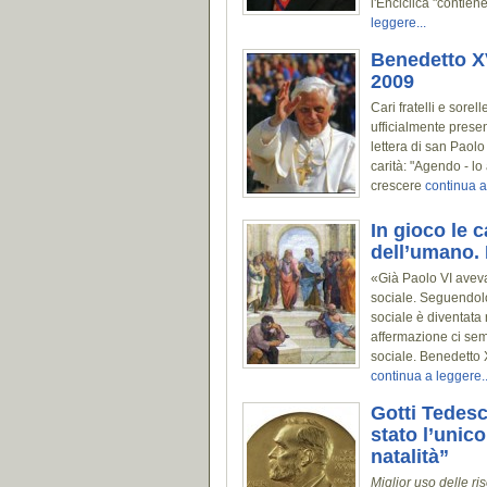
l'Enciclica "contien
leggere...
Benedetto XV
2009
Cari fratelli e sore
ufficialmente prese
lettera di san Paolo
carità: "Agendo - lo
crescere
continua a
In gioco le 
dell’umano. 
«Già Paolo VI aveva
sociale. Seguendolo
sociale è diventata
affermazione ci sem
sociale. Benedetto X
continua a leggere..
Gotti Tedesc
stato l’unico
natalità”
Miglior uso delle ris