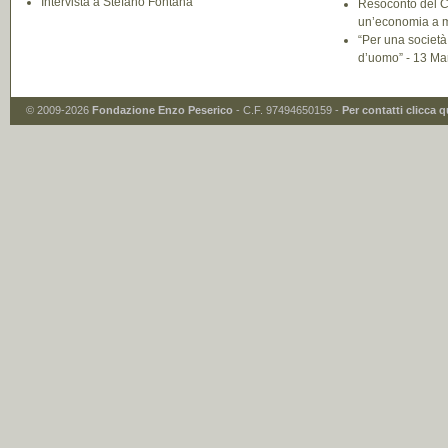
Intervista a Stefano Fontana
Resoconto del C
un’economia a m
“Per una societ
d’uomo” - 13 Ma
© 2009-2026
Fondazione Enzo Peserico
- C.F. 97494650159 -
Per contatti clicca q