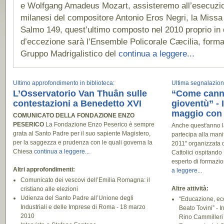
e Wolfgang Amadeus Mozart, assisteremo all’esecuzio
milanesi del compositore Antonio Eros Negri, la Missa
Salmo 149, quest’ultimo composto nel 2010 proprio in
d’eccezione sarà l’Ensemble Policorale Cæcilia, forma
Gruppo Madrigalistico del
continua a leggere...
Ultimo approfondimento in biblioteca:
Ultima segnalazione 
L’Osservatorio Van Thuân sulle
“Come canne 
contestazioni a Benedetto XVI
gioventù” - 
maggio con 
COMUNICATO DELLA FONDAZIONE ENZO
PESERICO
La Fondazione Enzo Peserico è sempre
Anche quest'anno 
grata al Santo Padre per il suo sapiente Magistero,
partecipa alla mani
per la saggezza e prudenza con le quali governa la
2011" organizzata d
Chiesa
continua a leggere...
Cattolici ospitand
esperto di formazio
Altri approfondimenti:
a leggere...
Comunicato dei vescovi dell’Emilia Romagna: il
Altre attività:
cristiano alle elezioni
Udienza del Santo Padre all’Unione degli
“Educazione, eco
Industriali e delle Imprese di Roma - 18 marzo
Beato Tovini” - 
2010
Rino Cammilleri