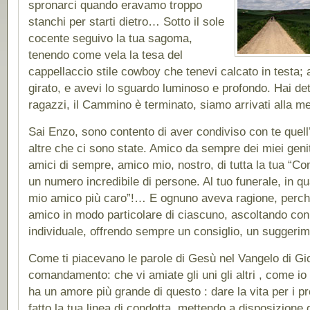
spronarci quando eravamo troppo
stanchi per starti dietro… Sotto il sole
cocente seguivo la tua sagoma,
tenendo come vela la tesa del
cappellaccio stile cowboy che tenevi calcato in testa; a
girato, e avevi lo sguardo luminoso e profondo. Hai det
ragazzi, il Cammino è terminato, siamo arrivati alla me
Sai Enzo, sono contento di aver condiviso con te quell
altre che ci sono state. Amico da sempre dei miei genit
amici di sempre, amico mio, nostro, di tutta la tua “Co
un numero incredibile di persone. Al tuo funerale, in qu
mio amico più caro”!… E ognuno aveva ragione, perch
amico in modo particolare di ciascuno, ascoltando con
individuale, offrendo sempre un consiglio, un suggerim
Come ti piacevano le parole di Gesù nel Vangelo di Gio
comandamento: che vi amiate gli uni gli altri , come i
ha un amore più grande di questo : dare la vita per i p
fatto la tua linea di condotta, mettendo a disposizione