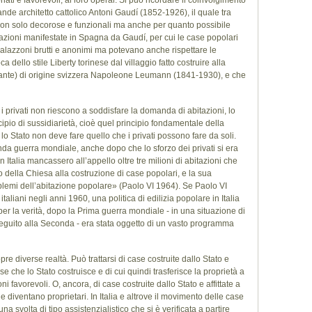
ati e favorevoli, ai loro operai. Si può ricordare il coinvolgimento
de architetto cattolico Antoni Gaudí (1852-1926), il quale tra
 non solo decorose e funzionali ma anche per quanto possibile
pazioni manifestate in Spagna da Gaudí, per cui le case popolari
azzoni brutti e anonimi ma potevano anche rispettare le
a dello stile Liberty torinese dal villaggio fatto costruire alla
testante) di origine svizzera Napoleone Leumann (1841-1930), e che
, i privati non riescono a soddisfare la domanda di abitazioni, lo
cipio di sussidiarietà, cioè quel principio fondamentale della
lo Stato non deve fare quello che i privati possono fare da soli.
da guerra mondiale, anche dopo che lo sforzo dei privati si era
Italia mancassero all’appello oltre tre milioni di abitazioni che
o della Chiesa alla costruzione di case popolari, e la sua
emi dell’abitazione popolare» (Paolo VI 1964). Se Paolo VI
liani negli anni 1960, una politica di edilizia popolare in Italia
, per la verità, dopo la Prima guerra mondiale - in una situazione di
seguito alla Seconda - era stata oggetto di un vasto programma
e diverse realtà. Può trattarsi di case costruite dallo Stato e
se che lo Stato costruisce e di cui quindi trasferisce la proprietà a
i favorevoli. O, ancora, di case costruite dallo Stato e affittate a
 diventano proprietari. In Italia e altrove il movimento delle case
na svolta di tipo assistenzialistico che si è verificata a partire