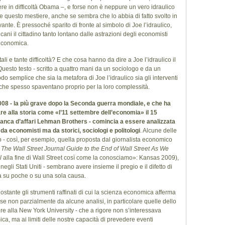
re in difficoltà Obama –, e forse non è neppure un vero idraulico
e questo mestiere, anche se sembra che lo abbia di fatto svolto in
ante. È pressoché sparito di fronte al simbolo di Joe l’idraulico,
cani il cittadino tanto lontano dalle astrazioni degli economisti
 economica.
tali e tante difficoltà? E che cosa hanno da dire a Joe l’idraulico il
uesto testo - scritto a quattro mani da un sociologo e da un
 semplice che sia la metafora di Joe l’idraulico sia gli interventi
 che spesso spaventano proprio per la loro complessità.
008 - la più grave dopo la Seconda guerra mondiale, e che ha
e alla storia come «l’11 settembre dell’economia» il 15
 banca d’affari Lehman Brothers - comincia a essere analizzata
a economisti ma da storici, sociologi e politologi
. Alcune delle
 - così, per esempio, quella proposta dal giornalista economico
o
The Wall Street Journal Guide to the End of Wall Street As We
l
alla fine di Wall Street così come la conosciamo»: Kansas 2009),
negli Stati Uniti - sembrano avere insieme il pregio e il difetto di
a su poche o su una sola causa.
stante gli strumenti raffinati di cui la scienza economica afferma
a, se non parzialmente da alcune analisi, in particolare quelle dello
e alla New York University - che a rigore non s’interessava
ca, ma ai limiti delle nostre capacità di prevedere eventi