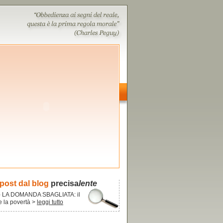
 post dal blog
precisa
lente
- LA DOMANDA SBAGLIATA: il
re la povertà >
leggi tutto