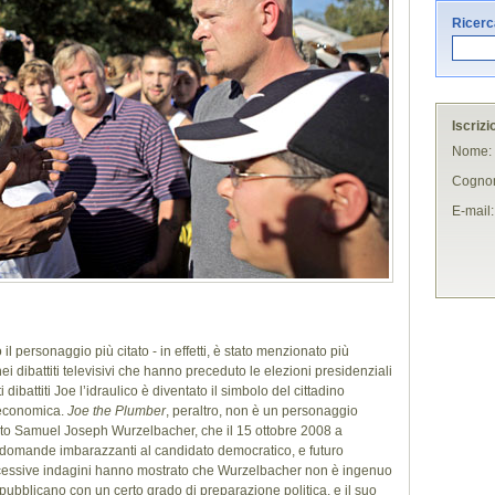
Ricerca
Iscrizi
Nome:
Cogno
E-mail:
o il personaggio più citato - in effetti, è stato menzionato più
i dibattiti televisivi che hanno preceduto le elezioni presidenziali
battiti Joe l’idraulico è diventato il simbolo del cittadino
i economica.
Joe the Plumber
, peraltro, non è un personaggio
rto Samuel Joseph Wurzelbacher, che il 15 ottobre 2008 a
di domande imbarazzanti al candidato democratico, e futuro
essive indagini hanno mostrato che Wurzelbacher non è ingenuo
pubblicano con un certo grado di preparazione politica, e il suo