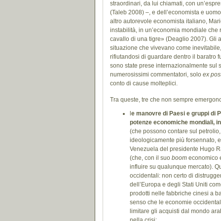
straordinari, da lui chiamati, con un’espr
(Taleb 2008) –, e dell’economista e uomo po
altro autorevole economista italiano, Mar
instabilità, in un’economia mondiale che
cavallo di una tigre» (Deaglio 2007). Gli 
situazione che vivevano come inevitabile,
rifiutandosi di guardare dentro il baratro f
sono state prese internazionalmente sul se
numerosissimi commentatori, solo
ex pos
conto di cause molteplici.
Tra queste, tre che non sempre emergono
l
e manovre di Paesi e gruppi di P
potenze economiche mondiali, inde
(che possono contare sul petrolio,
ideologicamente più forsennato, e t
Venezuela del presidente Hugo Raf
(che, con il suo
boom
economico e 
influire su qualunque mercato). 
occidentali: non certo di distrugg
dell’Europa e degli Stati Uniti co
prodotti nelle fabbriche cinesi a 
senso che le economie occidentali
limitare gli acquisti dal mondo ar
nella crisi;