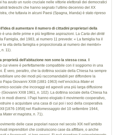
i ha avuto un ruolo cruciale nelle vittorie elettorali dei democratici
ocialisti tedeschi che hanno segnato l’ultimo decennio del XX
nistra, che tuttavia in alcuni Paesi (Spagna, Irlanda) è stato ripreso
ell’idea di aumentare il numero di cittadini proprietari della
e è una delle prime e più legittime aspirazioni. La
Carta dei diritti
 la Famiglia, del 1983, al numero 11 prevede: « La famiglia ha il
er la vita della famiglia e proporzionata al numero dei membri»
 n. 11).
 alla proprietà dell’abitazione non sono la stessa cosa
. Il
to cui vivere è perfettamente compatibile con il soggiorno in una
ini. È vero, peraltro, che la dottrina sociale della Chiesa ha sempre
mmobiliare uno dei modi più raccomandabili per diffondere la
ato Papa Giovanni XXIII (1881-1963) nell’enciclica
Mater et
ico-sociale che incoraggi ed agevoli una più larga diffusione
ne» (Giovanni XXIII 1961, n. 102). La dottrina sociale della Chiesa ha
in modi diversi. I Papi hanno elogiato il movimento cooperativo,
ostruire o acquistare una casa di cui poi i soci della cooperativa
 XII [1876-1958] nel
Radiomessaggio
del 10 settembre 1944,
sa
Mater et magistra
, n. 71).
ovimento delle case popolari nasce nel secolo XIX nell’ambito
privati imprenditori che costruiscono case da affittare, o anche