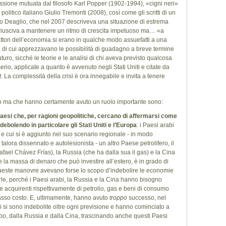
essione mutuata dal filosofo Karl Popper (1902-1994), «cigni neri»
litico italiano Giulio Tremonti (2008), così come gli scritti di un
io Deaglio, che nel 2007 descriveva una situazione di estrema
 riusciva a mantenere un ritmo di crescita impetuoso ma… «a
attori dell’economia si erano in qualche modo assuefatti a una
 di cui apprezzavano le possibilità di guadagno a breve termine
uturo, sicché le teorie e le analisi di chi aveva previsto qualcosa
rio, applicate a quanto è avvenuto negli Stati Uniti e citate da
t
. La complessità della crisi è ora innegabile e invita a tenere
 ma che hanno certamente avuto un ruolo importante sono:
aesi che, per ragioni geopolitiche, cercano di affermarsi come
bolendo in particolare gli Stati Uniti e l’Europa
: i Paesi arabi
 e cui si è aggiunto nel suo scenario regionale - in modo
alora dissennato e autolesionista - un altro Paese petrolifero, il
ael Chávez Frías), la Russia (che ha dalla sua il gas) e la Cina
la massa di denaro che può investire all’estero, è in grado di
Queste manovre avevano forse lo scopo d’indebolire le economie
erle, perché i Paesi arabi, la Russia e la Cina hanno bisogno
me acquirenti rispettivamente di petrolio, gas e beni di consumo
basso costo. E, ultimamente, hanno avuto
troppo
successo, nel
 si sono indebolite oltre ogni previsione e hanno cominciato a
abo, dalla Russia e dalla Cina, trascinando anche questi Paesi