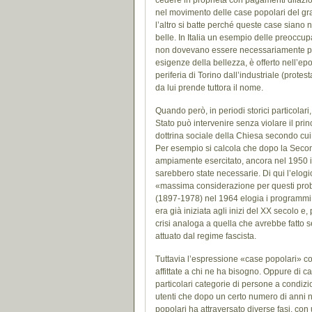
cedere in proprietà con pagamenti dilazion
nel movimento delle case popolari del gran
l’altro si batte perché queste case siano
belle. In Italia un esempio delle preoccu
non dovevano essere necessariamente pal
esigenze della bellezza, è offerto nell’epoc
periferia di Torino dall’industriale (pro
da lui prende tuttora il nome.
Quando però, in periodi storici particolari
Stato può intervenire senza violare il prin
dottrina sociale della Chiesa secondo cui 
Per esempio si calcola che dopo la Secon
ampiamente esercitato, ancora nel 1950 in 
sarebbero state necessarie. Di qui l’elogi
«massima considerazione per questi probl
(1897-1978) nel 1964 elogia i programmi ita
era già iniziata agli inizi del XX secolo e
crisi analoga a quella che avrebbe fatto 
attuato dal regime fascista.
Tuttavia l’espressione «case popolari» copr
affittate a chi ne ha bisogno. Oppure di ca
particolari categorie di persone a condizion
utenti che dopo un certo numero di anni ne
popolari ha attraversato diverse fasi, con u