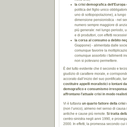
la crisi demografica dell’Europa 
politica del figlio unico obbligato
uno di sottopopolazione), a lungo
dimensione pensionistica - nel s
numero sempre maggiore di anziani
più generale: nel lungo periodo, 
e di produttori, con effetti recess
la corsa al consumo a debito negl
Giappone) - alimentata dalle socie
comunque favorire la moltiplicazio
comunque assorbito i fallimenti in
non si potevano permettere.
È del tutto evidente che il secondo e terz
giudizio di carattere morale, e corrispo
accorato dall’inizio del suo pontificato, 
costituire appelli moralistici o lontani d
demografico e consumismo irresponsabil
affrontano l’attuale crisi in modo realist
Vi è tuttavia
un quarto fattore della crisi
c
(non l’unico), almeno nel senso di causa
antiche e cause più remote.
Si tratta dell
centro-sinistra negli anni 1990, e prosegui
2000. In effetti, la promessa secondo cui 