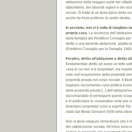
abitazione della maggior parte dei cittadin
statunitensi, dei laburisti inglesi e dei s
secolo. Si tratta di un tema tipico della si
anche da forze politiche di centro-destra.
In assoluto, non vi è nulla di sbagliato n
propria casa
. La sicurezza dell’abitazion
della famiglia
del Pontificio Consiglio per
diritto a una decente abitazione, adatta p
(Pontificio Consiglio per la Famiglia 1983,
Peraltro, diritto all’abitazione e diritto
fondamentale diritto ad avere un tetto sot
casa di cui non si è proprietari, ma inquil
visto nell’acquisizione della proprietà i
proprietà privata nel corpo sociale. Il Be
magistra
raccomanda «una politica econom
della proprietà privata [...] dell’abitazio
raccomandato di perseguire questo scopo 
e in particolare le cooperative sorte per c
diventano proprietari (così si esprime Pio
citato dal Beato Giovanni XXIII nella stes
Non si deve neppure dimenticare che il m
del cattolicesimo sociale. All’inizio sono 