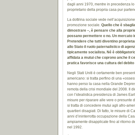
dagli anni 1970, mentre in precedenza lo 
proprietario della propria casa pur parten
La dottrina sociale vede nell’acquisizione
promozione sociale.
Quello che è sbagliat
dimostrare –, è pensare che alla propri
possano permettere o no. Un mercato im
Pretendere che tutti diventino proprietari
allo Stato il ruolo paternalistico di age
tipicamente socialista. Né è obbligatorio
affidata a mutui che coprono anche il ce
pratica favorisce una cultura del debito
Negli Stati Uniti è certamente ben present
americano: si tratta perfino di una «osse
hanno perso la casa nella Grande Depres
remota della crisi mondiale del 2008. Il dir
con l’idealistica presidenza di James Earl
misure per riparare alle vere o presunte
si tratta di concedere mutui agli afro-amer
quartieri disagiati. Di fatto, le misure di C
anni d’ininterrotta occupazione della Cas
ampiamente disapplicate fino al ritorno d
nel 1992.