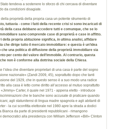
Stato tendeva a sostenere lo sforzo di chi cercava di diventare
do da condizioni disagiate.
 della proprietà della propria casa un potente strumento di
o, tuttavia - come i fatti della recente crisi si sono incaricati di
età della casa debbano accedere tutti e comunque, che se lo
mobiliare sano comprende case di proprietà e case in affitto.
 della propria abitazione significa, in ultima analisi, affidare
nzia che dirige tutto il mercato immobiliare: e questa è un’idea
 che una politica di diffusione della proprietà immobiliare sia
nto per cento del valore dell’immobile. Al contrario, questa
 che non è conforme alla dottrina sociale della Chiesa
.
e l’idea che diventare proprietari di una casa è parte del sogno
ssione nazionale» (Zandi 2009, 45), soprattutto dopo che tanti
sione del 1929, che in questo senso è a suo modo una radice
itto alla casa è letto come diritto all’accesso al mutuo soprattutto
 «Jimmy» Carter, il quale nel 1971 - appena eletto - introduce
 discriminazioni che le banche sono accusate di praticare quando
icani, agli statunitensi di lingua madre spagnola e agli abitanti di
arter - la cui sconfitta elettorale nel 1980 apre la strada a dodici
a Bianca da parte di presidenti repubblicani - rimangono
ei democratici alla presidenza con William Jefferson «Bill» Clinton