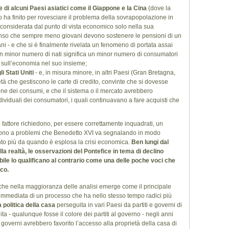
e di alcuni Paesi asiatici come il Giappone e la Cina
(dove la
rio ha finito per rovesciare il problema della sovrapopolazione in
 considerata dal punto di vista economico solo nella sua
enso che sempre meno giovani devono sostenere le pensioni di un
 - e che si è finalmente rivelata un fenomeno di portata assai
un minor numero di nati significa un minor numero di consumatori
ivi sull’economia nel suo insieme;
i Stati Uniti
- e, in misura minore, in altri Paesi (Gran Bretagna,
tà che gestiscono le carte di credito, convinte che si dovesse
ne dei consumi, e che il sistema o il mercato avrebbero
dividuali dei consumatori, i quali continuavano a fare acquisti che
o fattore richiedono, per essere correttamente inquadrati, un
ndono a problemi che Benedetto XVI va segnalando in modo
tanto più da quando è esplosa la crisi economica.
Ben lungi dal
alla realtà, le osservazioni del Pontefice in tema di declino
e lo qualificano al contrario come una delle poche voci che
ico.
he nella maggioranza delle analisi emerge come il principale
 immediata di un processo che ha nello stesso tempo radici più
a politica della casa
perseguita in vari Paesi da partiti e governi di
ta - qualunque fosse il colore dei partiti al governo - negli anni
i governi avrebbero favorito l’accesso alla proprietà della casa di