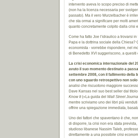
intervento aveva lo scopo preciso di mette
(non ha la licenza necessaria per svolger
passato). Ma il vero Wurzelbacher è irrilev
che sta ormai a significare per molti ameri
quanto concretamente colpito dalla crisi
Come ha fatto Joe l’idraulico a trovarsi in 
Papa e la dottrina sociale della Chiesa? Q
economista - vorrebbe rispondere, nel modo
di Benedetto XVI suggeriscono, a quesiti
La crisi economica internazionale del 2
avuto il suo momento destinato a passar
settembre 2008, con il fallimento della
con uno sguardo retrospettivo non solo d
analisi che riscuotono maggiore successo
Dave Kansas nel suo best seller dal titol
Know It
(«La guida del
Wall Street Journa
mentre scriviamo uno dei libri più venduti 
offrire una spiegazione immediata, basat
Uno dei fattori che spaventano è che, nono
di disporre, la crisi non era stata previst
studioso libanese Nassim Taleb, professor
direttamente a una possibile crisi economi