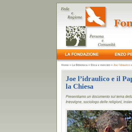
Home
»
La Biblioteca
»
Etica e mercato
»
Joe l’idraulico
Joe l’idraulico e il P
la Chiesa
Presentiamo un documento sul tema dell
Introvigne, sociologo delle religioni, ins