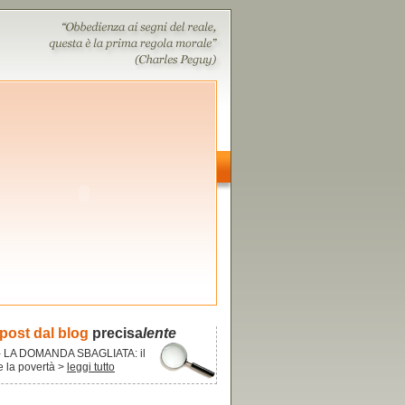
 post dal blog
precisa
lente
- LA DOMANDA SBAGLIATA: il
re la povertà >
leggi tutto