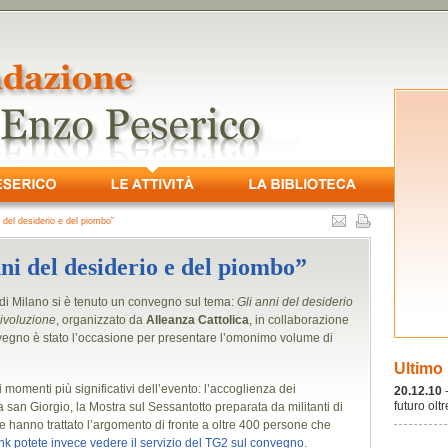
 del desiderio e del piombo”
ni del desiderio e del piombo”
 di Milano si è tenuto un convegno sul tema:
Gli anni del desiderio
Rivoluzione
, organizzato da
Alleanza Cattolica
, in collaborazione
nvegno è stato l’occasione per presentare l’omonimo volume di
Ultimo
 momenti più significativi dell’evento: l’accoglienza dei
20.12.10
futuro olt
ria san Giorgio, la Mostra sul Sessantotto preparata da militanti di
che hanno trattato l’argomento di fronte a oltre 400 persone che
ink potete invece vedere il servizio del TG2 sul convegno
.