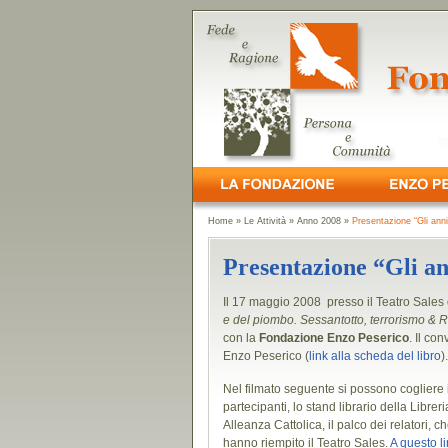
Home
»
Le Attività
»
Anno 2008
»
Presentazione “Gli anni
Presentazione “Gli an
Il 17 maggio 2008 presso il Teatro Sales
e del piombo. Sessantotto, terrorismo & 
con la
Fondazione Enzo Peserico
. Il co
Enzo Peserico (
link alla scheda del libro
).
Nel filmato seguente si possono cogliere i
partecipanti, lo stand librario della Libre
Alleanza Cattolica, il palco dei relatori, 
hanno riempito il Teatro Sales.
A questo l