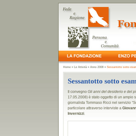
Home
»
Le Attività
»
Anno 2008
»
Sessantotto sotto esam
Sessantotto sotto esa
Il convegno
Gli anni del desiderio e del 
17.05.2008) è stato oggetto di un ampio s
giornalista Tommaso Ricci nel servizio
“S
particolare attraverso interviste a
Giovann
Invernizzi
.