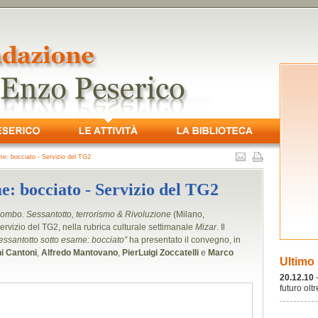
e: bocciato - Servizio del TG2
me: bocciato - Servizio del TG2
piombo. Sessantotto, terrorismo & Rivoluzione
(Milano,
ervizio del TG2, nella rubrica culturale settimanale
Mizar
. Il
essantotto sotto esame: bocciato”
ha presentato il convegno, in
i Cantoni
,
Alfredo Mantovano
,
PierLuigi Zoccatelli
e
Marco
Ultimo
20.12.10
futuro olt