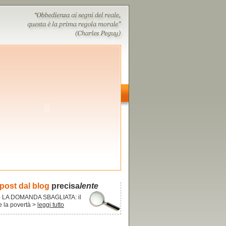
 post dal blog
precisa
lente
- LA DOMANDA SBAGLIATA: il
re la povertà >
leggi tutto