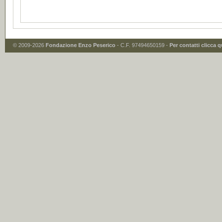
© 2009-2026
Fondazione Enzo Peserico
- C.F. 97494650159 -
Per contatti clicca q